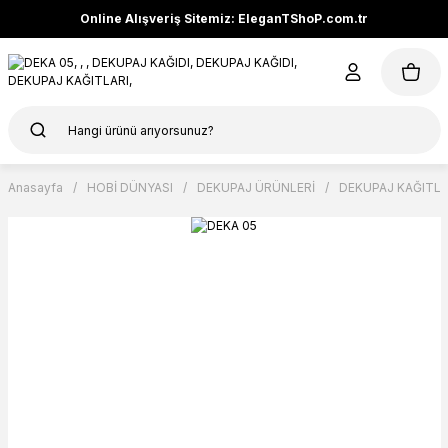
Online Alışveriş Sitemiz: EleganTShoP.com.tr
Anasayfa
HOBİ DÜNYASI
DEKUPAJ ÜRÜNLERİ
DEKUPAJ KAĞITLA