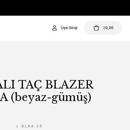
Üye Girişi
0,00
LI TAÇ BLAZER
 (beyaz-gümüş)
U
BLAA 26