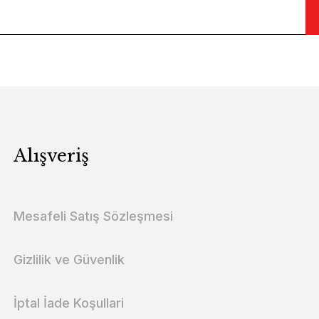
Alışveriş
Mesafeli Satış Sözleşmesi
Gizlilik ve Güvenlik
İptal İade Koşullari