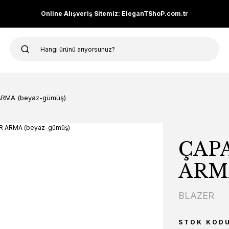
Online Alışveriş Sitemiz: EleganTShoP.com.tr
ARMA (beyaz-gümüş)
ÇAPA
ARMA
BLAZER
STOK KOD