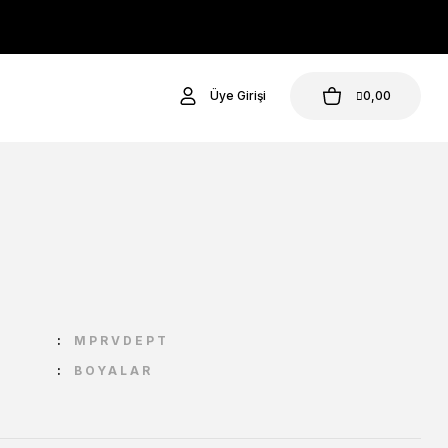
Üye Girişi
0,00
U
MPRVDEPT
BOYALAR