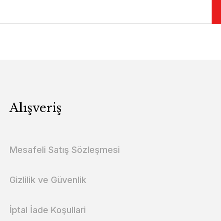
Alışveriş
Mesafeli Satış Sözleşmesi
Gizlilik ve Güvenlik
İptal İade Koşullari