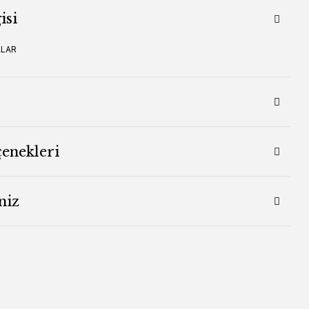
isi
ALAR
çenekleri
niz