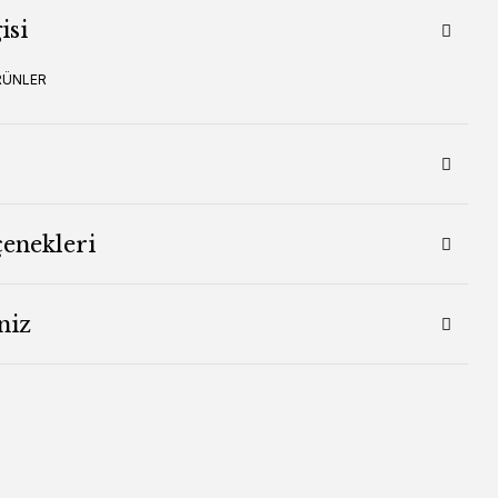
isi
RÜNLER
çenekleri
niz