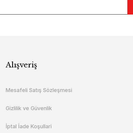
Alışveriş
Mesafeli Satış Sözleşmesi
Gizlilik ve Güvenlik
İptal İade Koşullari