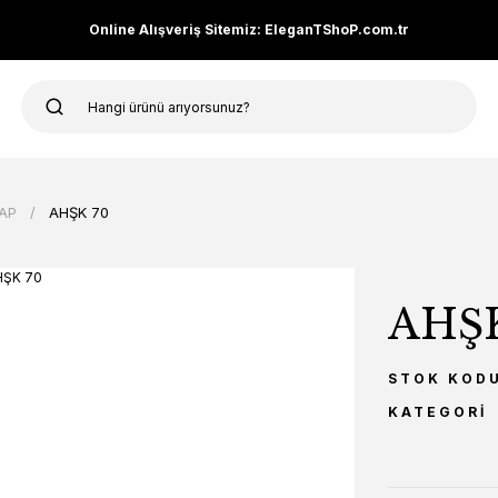
Online Alışveriş Sitemiz: EleganTShoP.com.tr
AP
AHŞK 70
AHŞK
STOK KOD
KATEGORI