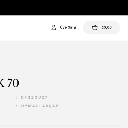
Üye Girişi
0,00
 70
U
DFQZQU27
OYMALI AHŞAP