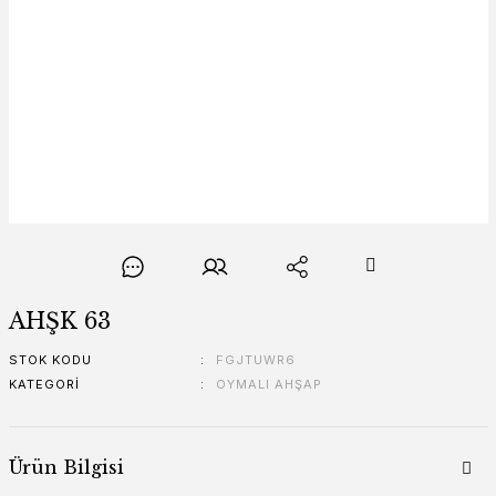
AHŞK 63
STOK KODU
FGJTUWR6
KATEGORI
OYMALI AHŞAP
Ürün Bilgisi