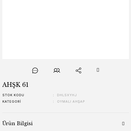
AHŞK 61
STOK KODU
DHLSXYHJ
KATEGORI
OYMALI AHŞAP
Ürün Bilgisi