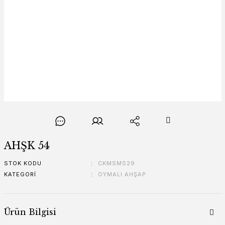
AHŞK 54
STOK KODU
CKMSMS29
KATEGORI
OYMALI AHŞAP
Ürün Bilgisi