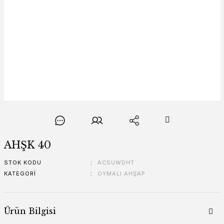
AHŞK 40
STOK KODU
ACSUWDHT
KATEGORI
OYMALI AHŞAP
Ürün Bilgisi