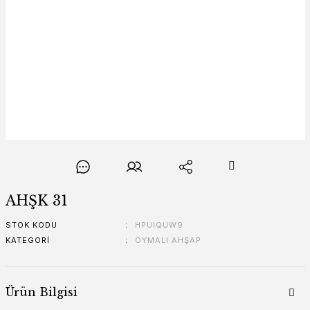
AHŞK 31
STOK KODU
HPUIQUW9
KATEGORI
OYMALI AHŞAP
Ürün Bilgisi