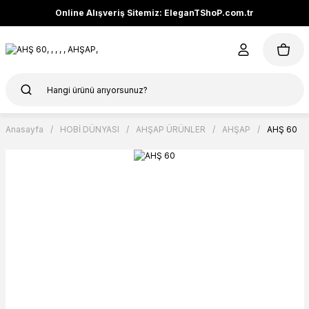
Online Alışveriş Sitemiz: EleganTShoP.com.tr
Anasayfa
HOBİ DÜNYASI
AHŞAP ÜRÜNLER
AHŞAP
AHŞ 60