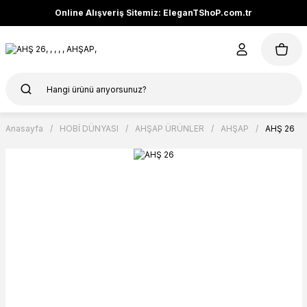
Online Alışveriş Sitemiz: EleganTShoP.com.tr
Anasayfa
HOBİ DÜNYASI
AHŞAP ÜRÜNLER
AHŞAP
AHŞ 26